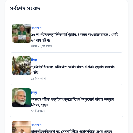
সর্বশেষ সংবাদ
বাংলাদেশ
১৬ আগস্ট শুরু ফ্যামিলি কার্ড প্রদান: ৪ বছরে আওতায় আসছে ১ কোটি
৬০ লাখ পরিবার
প্রায় ১০ ঘন্টা আগে
বিশ্ব
প্রতিশ্রুতি ভঙ্গের অভিযোগে আবার রাজপথে নামার হুঙ্কার ককরোচ
পার্টির
১০ দিন আগে
বিশ্ব
ভারতের পরীক্ষা পদ্ধতি সংস্কারে বিশেষ টাস্কফোর্স গঠনের উদ্যোগ
নিয়েছে কেন্দ্র
১১ দিন আগে
বাংলাদেশ
রাজনৈতিক বিবেচনা নয়, সেনাবাহিনীতে পদোন্নতিতে মেধার গুরুত্ব